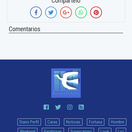
Compártelo
Comentarios
Diario Perfil
Caras
Noticias
Fortuna
Hombre
Weekend
Parabrisas
Supercampo
Look
Luz