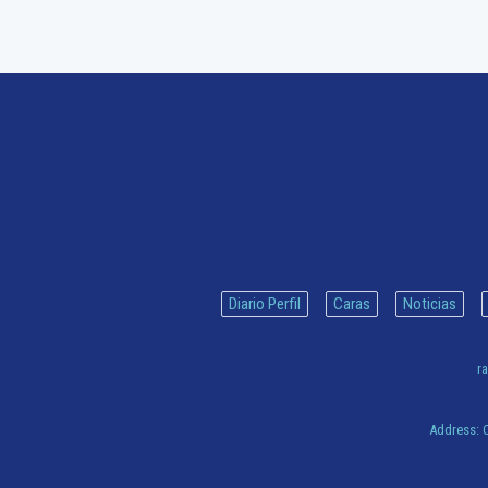
Diario Perfil
Caras
Noticias
ra
Address:
C