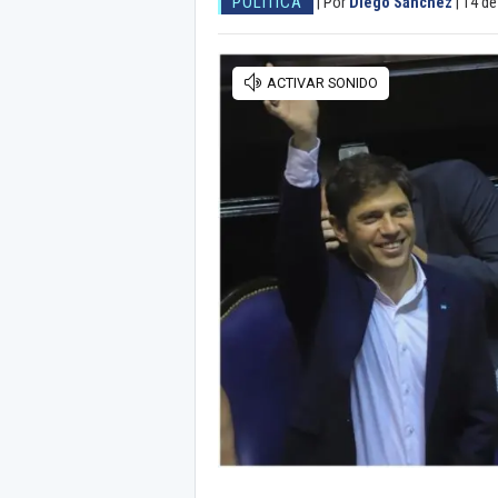
POLITICA
|
Por
Diego Sánchez
|
14 de