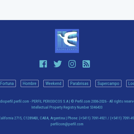
Fortuna
Hombre
Weekend
Parabrisas
Supercampo
Lo
dioperfil.perfil.com - PERFIL PERIODICOS S.A
| © Perfil.com 2006-2026 - All rights reser
Intellectual Property Registry Number 5346433
alifornia 2715
,
C1289ABI
,
CABA, Argentina
| Phone:
(+5411) 7091-4921
/
(+5411) 7091-4
perfilcom@perfil.com