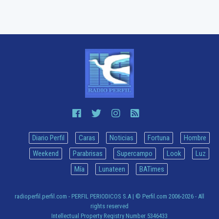
Diario Perfil
Caras
Noticias
Fortuna
Hombre
Weekend
Parabrisas
Supercampo
Look
Luz
Mía
Lunateen
BATimes
radioperfil.perfil.com - PERFIL PERIODICOS S.A
| © Perfil.com 2006-2026 - All
rights reserved
Intellectual Property Registry Number 5346433