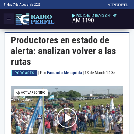
Friday 7 de August de 2026
ESCUCHÁ LA RADIO ONLINE
AM 1190
Productores en estado de
alerta: analizan volver a las
rutas
|
Por
Facundo Mesquida
|
13 de March 14:35
PODCASTS