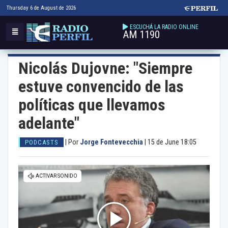
Thursday 6 de August de 2026
ESCUCHÁ LA RADIO ONLINE
AM 1190
Nicolás Dujovne: "Siempre
estuve convencido de las
políticas que llevamos
adelante"
|
Por
Jorge Fontevecchia
|
15 de June 18:05
PODCASTS