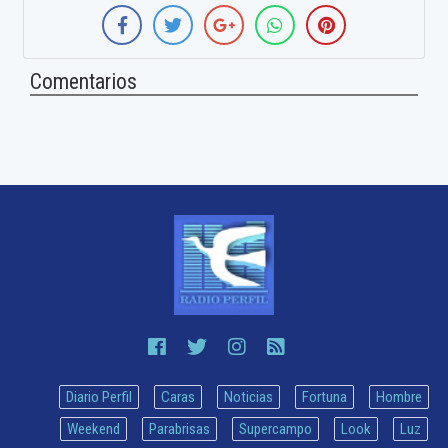
Comentarios
Diario Perfil
Caras
Noticias
Fortuna
Hombre
Weekend
Parabrisas
Supercampo
Look
Luz