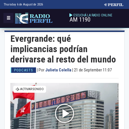
Thursday 6 de August de 2026
ESCUCHÁ LA RADIO ONLINE
AM 1190
Evergrande: qué
implicancias podrían
derivarse al resto del mundo
|
Por
Julieta Colella
|
21 de September 11:07
PODCASTS