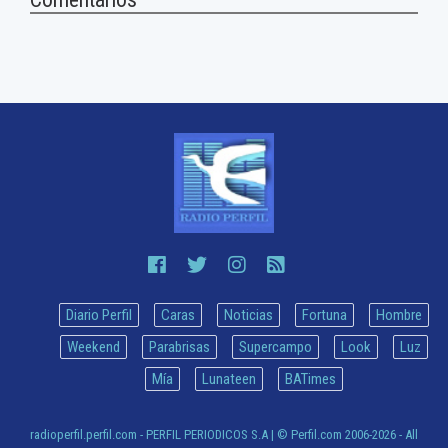
Diario Perfil
Caras
Noticias
Fortuna
Hombre
Weekend
Parabrisas
Supercampo
Look
Luz
Mía
Lunateen
BATimes
radioperfil.perfil.com - PERFIL PERIODICOS S.A
| © Perfil.com 2006-2026 - All