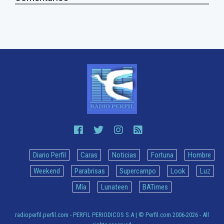
Diario Perfil
Caras
Noticias
Fortuna
Hombre
Weekend
Parabrisas
Supercampo
Look
Luz
Mía
Lunateen
BATimes
radioperfil.perfil.com - PERFIL PERIODICOS S.A
| © Perfil.com 2006-2026 - All