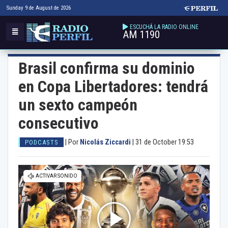
Sunday 9 de August de 2026
ESCUCHÁ LA RADIO ONLINE
AM 1190
Brasil confirma su dominio
en Copa Libertadores: tendrá
un sexto campeón
consecutivo
|
Por
Nicolás Ziccardi
|
31 de October 19:53
PODCASTS