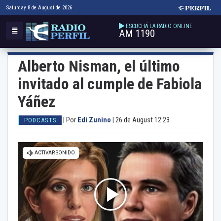
Saturday 8 de August de 2026
ESCUCHÁ LA RADIO ONLINE
AM 1190
Alberto Nisman, el último
invitado al cumple de Fabiola
Yáñez
|
Por
Edi Zunino
|
26 de August 12:23
PODCASTS