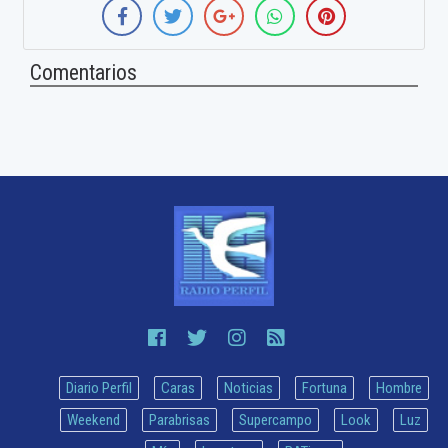
Comentarios
Diario Perfil
Caras
Noticias
Fortuna
Hombre
Weekend
Parabrisas
Supercampo
Look
Luz