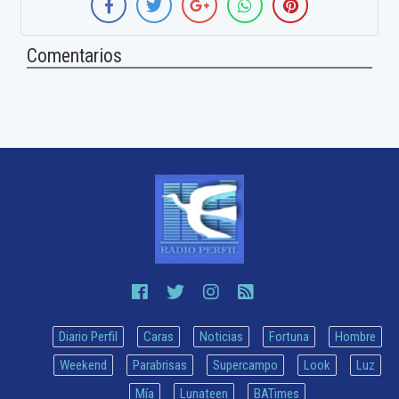
Comentarios
Diario Perfil
Caras
Noticias
Fortuna
Hombre
Weekend
Parabrisas
Supercampo
Look
Luz
Mía
Lunateen
BATimes