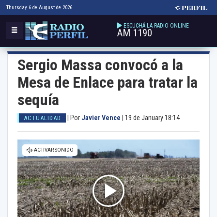
Thursday 6 de August de 2026
ESCUCHÁ LA RADIO ONLINE
AM 1190
Sergio Massa convocó a la
Mesa de Enlace para tratar la
sequía
|
Por
Javier Vence
|
19 de January 18:14
ACTUALIDAD