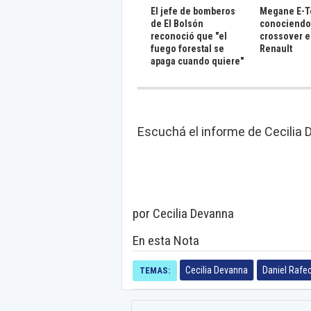
El jefe de bomberos
Megane E-T
de El Bolsón
conociendo 
reconoció que "el
crossover e
fuego forestal se
Renault
apaga cuando quiere"
Escuchá el informe de Cecilia D
por Cecilia Devanna
En esta Nota
Cecilia Devanna
Daniel Rafe
TEMAS: