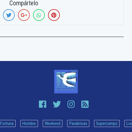
Compártelo
Fortuna
Hombre
Weekend
Parabrisas
Supercampo
Lo