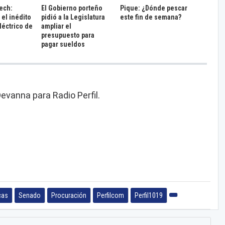
ech:
El Gobierno porteño
Pique: ¿Dónde pescar
el inédito
pidió a la Legislatura
este fin de semana?
léctrico de
ampliar el
presupuesto para
pagar sueldos
evanna para Radio Perfil.
cas
Senado
Procuración
Perfilcom
Perfil1019