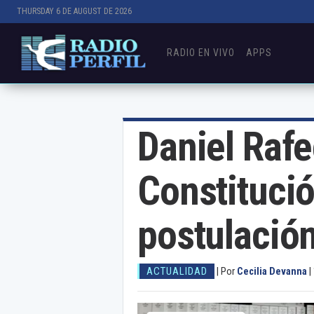
THURSDAY 6 DE AUGUST DE 2026
RADIO EN VIVO
APPS
Daniel Rafe
Constituci
postulació
ACTUALIDAD
|
Por
Cecilia Devanna
|